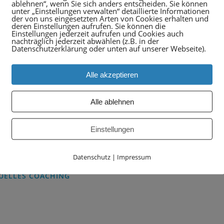
ablehnen“, wenn Sie sich anders entscheiden. Sie können
unter „Einstellungen verwalten“ detaillierte Informationen
der von uns eingesetzten Arten von Cookies erhalten und
deren Einstellungen aufrufen. Sie können die
Einstellungen jederzeit aufrufen und Cookies auch
nachträglich jederzeit abwählen (z.B. in der
Datenschutzerklärung oder unten auf unserer Webseite).
S
PORTFOLIO
Alle akzeptieren
Beratung
e
Change Prozess Begleitung
essum
Alle ablehnen
Moderation
schutz
Training
Coaching
load
Einstellungen
Konzeption
Konfliktklärung
Teamentwicklung
Datenschutz
|
Impressum
UCHEN SIE AUCH MEINE
Teamcoaching
TE ZUM THEMA
TUELLES COACHING
Persönlickeitsentwickung
Workshopkonzeption
onnecting-virtual.de