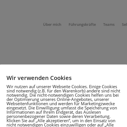
Über mich
Führungskräfte
Teams
Se
Wir verwenden Cookies
RATION
Wir nutzen auf unserer Webseite Cookies. Einige Cookies
sind notwendig (z.B. für den Warenkorb) andere sind nicht
notwendig. Die nicht-notwendigen Cookies helfen uns bei
der Optimierung unseres Online-Angebotes, unserer
Webseitenfunktionen und werden für Marketingzwecke
8-tägigen Führungskräfteausbildung für klare und kraftvolle
eingesetzt. Die Einwilligung umfasst die Speicherung von
Informationen auf Ihrem Endgerät, das Auslesen
h verändernden Ansprüche an Führung über die Generationen
personenbezogener Daten sowie deren Verarbeitung.
Klicken Sie auf „Alle akzeptieren“, um in den Einsatz von
nicht notwendigen Cookies einzuwilligen oder auf „Alle
skraefteausbildung/