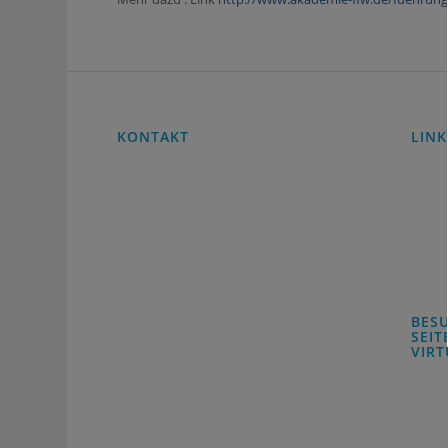
KONTAKT
LINK
Hom
All Connecting Business
Impr
Christa-Marie Münchow
Moorwerder
Daten
Norderdeich 43
Down
21109 Hamburg
M: +49 (0) 170 7772505
BES
mail :
office@all-
SEI
connecting-business.de
VIR
all-c