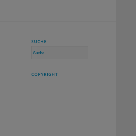
SUCHE
COPYRIGHT
©2021 – all connecting business