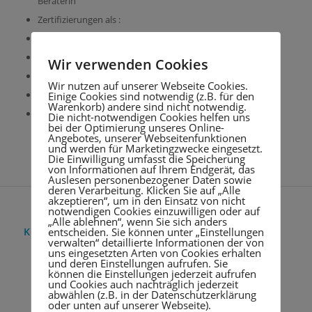
Beraterin
Zertifizierungen als :
BusinessCoach und Trainerin durch den dvct
ProfilingValue Beraterin
Wir verwenden Cookies
M.A.S.T.E.R. Trainerin in aktivierendem Lernen
Wir nutzen auf unserer Webseite Cookies.
S.A.G. Anwenderin ( soziale Architektur in Gruppen)
Einige Cookies sind notwendig (z.B. für den
Warenkorb) andere sind nicht notwendig.
Wing-Wave-Coach
Die nicht-notwendigen Cookies helfen uns
bei der Optimierung unseres Online-
Angebotes, unserer Webseitenfunktionen
1
2
3
Weiter
und werden für Marketingzwecke eingesetzt.
Die Einwilligung umfasst die Speicherung
von Informationen auf Ihrem Endgerät, das
Auslesen personenbezogener Daten sowie
deren Verarbeitung. Klicken Sie auf „Alle
akzeptieren“, um in den Einsatz von nicht
notwendigen Cookies einzuwilligen oder auf
„Alle ablehnen“, wenn Sie sich anders
entscheiden. Sie können unter „Einstellungen
KONTAKT
verwalten“ detaillierte Informationen der von
uns eingesetzten Arten von Cookies erhalten
All Connecting Business
und deren Einstellungen aufrufen. Sie
können die Einstellungen jederzeit aufrufen
Christa-Marie Münchow
und Cookies auch nachträglich jederzeit
Moorwerder Norderdeich 43
abwählen (z.B. in der Datenschutzerklärung
21109 Hamburg
oder unten auf unserer Webseite).