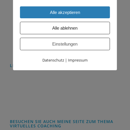
M: +49 (0) 170 7772505
Alle akzeptieren
mail :
office@all-connecting-business.de
Alle ablehnen
Einstellungen
Datenschutz
|
Impressum
LINKS
Home
Impressum
Datenschutz
Download
BESUCHEN SIE AUCH MEINE SEITE ZUM THEMA
VIRTUELLES COACHING