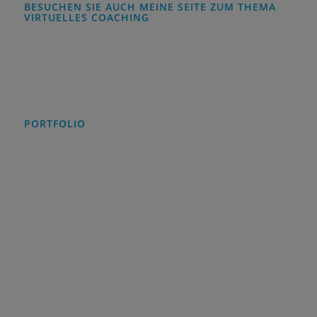
BESUCHEN SIE AUCH MEINE SEITE ZUM THEMA
VIRTUELLES COACHING
all-connecting-virtual.de
PORTFOLIO
Beratung
Change Prozess Begleitung
Moderation
Training
Coaching
Konzeption
Konfliktklärung
Teamentwicklung
Teamcoaching
Persönlickeitsentwickung
Workshopkonzeption