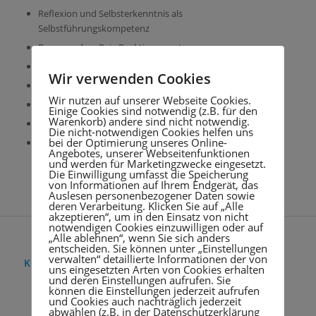
Reflexion und Selbsterkenntnis als
Selbstführungskompetenz
Raus aus dem Reiz-Reaktionsmuster
Emotionales Selbstmanagement
Wir verwenden Cookies
Mit dem inneren Team gut aufgestellt
Wir nutzen auf unserer Webseite Cookies.
Den Kopf klar kriegen mit 4 Fragen
Einige Cookies sind notwendig (z.B. für den
Warenkorb) andere sind nicht notwendig.
Das Balance-Modell in der Selbstführung
Die nicht-notwendigen Cookies helfen uns
bei der Optimierung unseres Online-
Best-Off- Selbstcoachingtools
Angebotes, unserer Webseitenfunktionen
und werden für Marketingzwecke eingesetzt.
Die Einwilligung umfasst die Speicherung
von Informationen auf Ihrem Endgerät, das
Auslesen personenbezogener Daten sowie
deren Verarbeitung. Klicken Sie auf „Alle
akzeptieren“, um in den Einsatz von nicht
notwendigen Cookies einzuwilligen oder auf
„Alle ablehnen“, wenn Sie sich anders
entscheiden. Sie können unter „Einstellungen
verwalten“ detaillierte Informationen der von
KONTAKT
uns eingesetzten Arten von Cookies erhalten
und deren Einstellungen aufrufen. Sie
können die Einstellungen jederzeit aufrufen
All Connecting Business
und Cookies auch nachträglich jederzeit
Christa-Marie Münchow
abwählen (z.B. in der Datenschutzerklärung